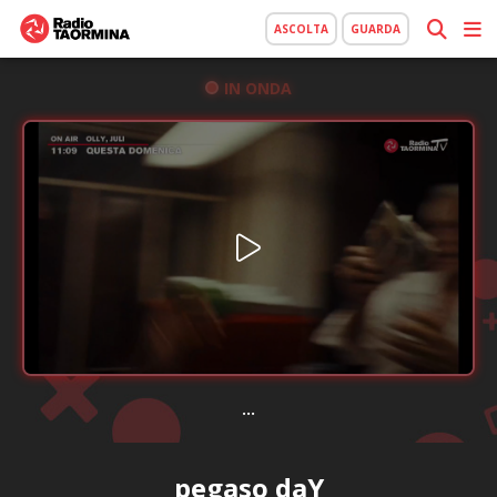
ASCOLTA
GUARDA
IN ONDA
...
pegaso daY