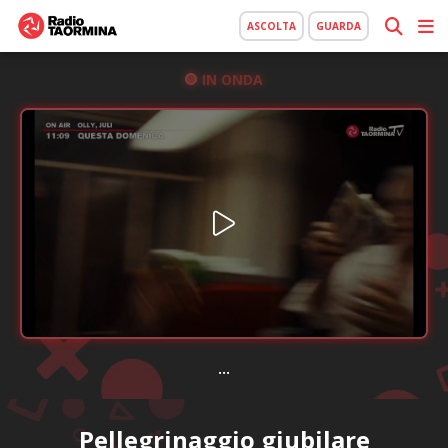
ASCOLTA
GUARDA
IN ONDA
...
Pellegrinaggio giubilare