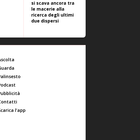
si scava ancora tra
le macerie alla
ricerca degli ultimi
due dispersi
Ascolta
Guarda
Palinsesto
Podcast
Pubblicità
Contatti
Scarica l’app