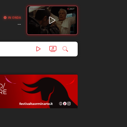
IN ONDA
...