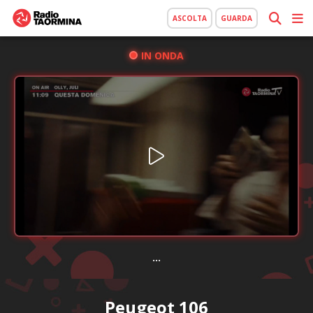
ASCOLTA
GUARDA
IN ONDA
...
Peugeot 106