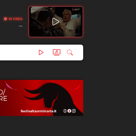
IN ONDA
...