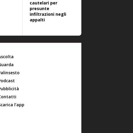
cautelari per
presunte
infiltrazioni negli
appalti
Ascolta
Guarda
Palinsesto
Podcast
Pubblicità
Contatti
Scarica l’app