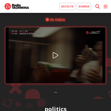
ASCOLTA
GUARDA
IN ONDA
...
politics