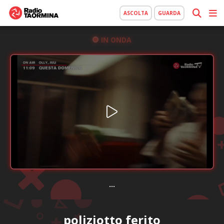
ASCOLTA
GUARDA
IN ONDA
...
poliziotto ferito