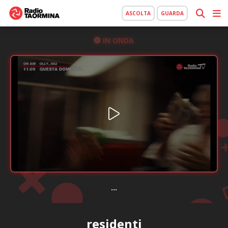
ASCOLTA
GUARDA
IN ONDA
...
residenti