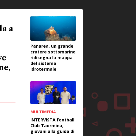
la a
Panarea, un grande
cratere sottomarino
ve
ridisegna la mappa
del sistema
ne,
idrotermale
MULTIMEDIA
INTERVISTA Football
Club Taormina,
giovani alla guida di