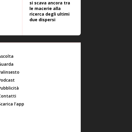
si scava ancora tra
le macerie alla
ricerca degli ultimi
due dispersi
Ascolta
Guarda
Palinsesto
Podcast
Pubblicità
Contatti
Scarica l’app