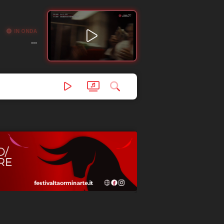
IN ONDA
...