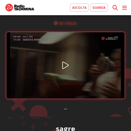
ASCOLTA
GUARDA
IN ONDA
...
sagre