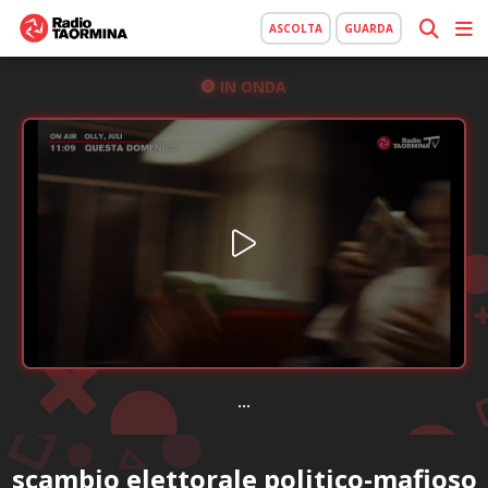
ASCOLTA
GUARDA
IN ONDA
...
scambio elettorale politico-mafioso