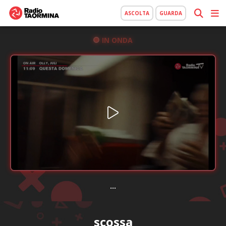
ASCOLTA
GUARDA
IN ONDA
...
scossa