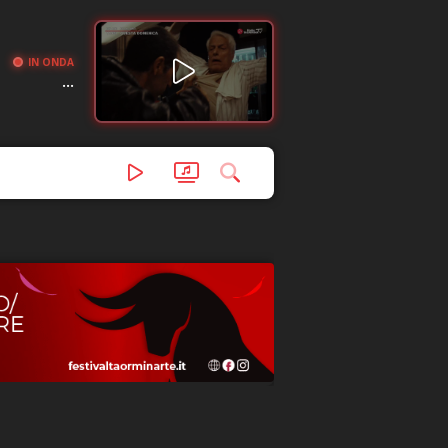
IN ONDA
...