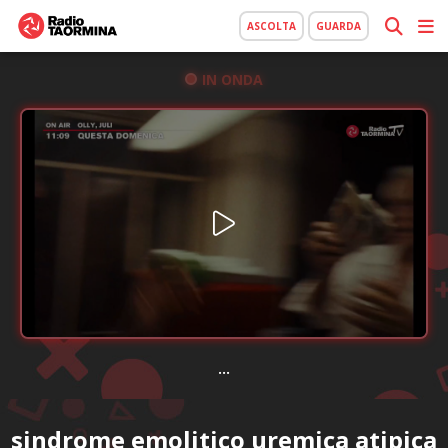
ASCOLTA
GUARDA
IN ONDA
...
sindrome emolitico uremica atipica