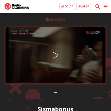
ASCOLTA
GUARDA
IN ONDA
...
Sismabonus