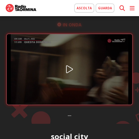
ASCOLTA
GUARDA
IN ONDA
...
social city