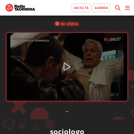
ASCOLTA
GUARDA
IN ONDA
...
sociologo