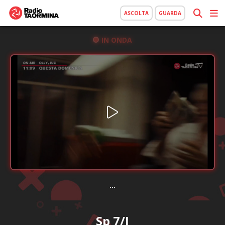
ASCOLTA
GUARDA
IN ONDA
...
Sp 7/I