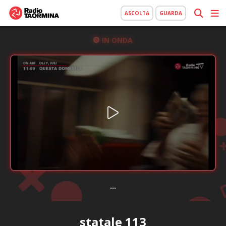
ASCOLTA
GUARDA
IN ONDA
...
statale 113