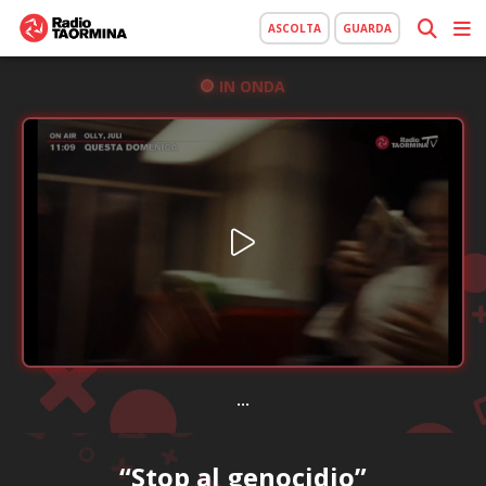
ASCOLTA
GUARDA
IN ONDA
...
“Stop al genocidio”