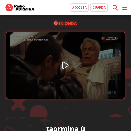
ASCOLTA
GUARDA
IN ONDA
...
taormina ù