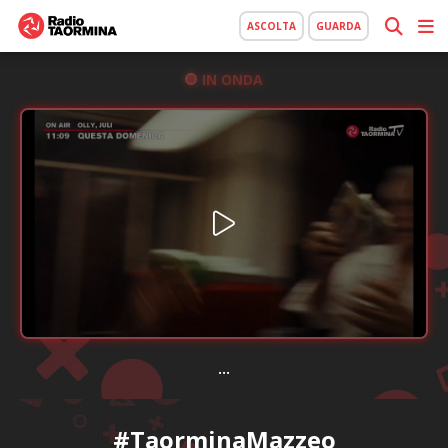
ASCOLTA
GUARDA
IN ONDA
...
#TaorminaMazzeo