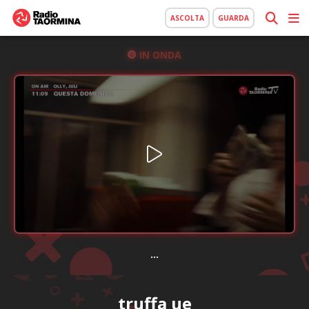
ASCOLTA
GUARDA
IN ONDA
...
truffa ue