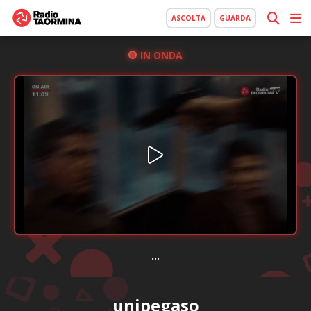
ASCOLTA
GUARDA
IN ONDA
...
unipegaso