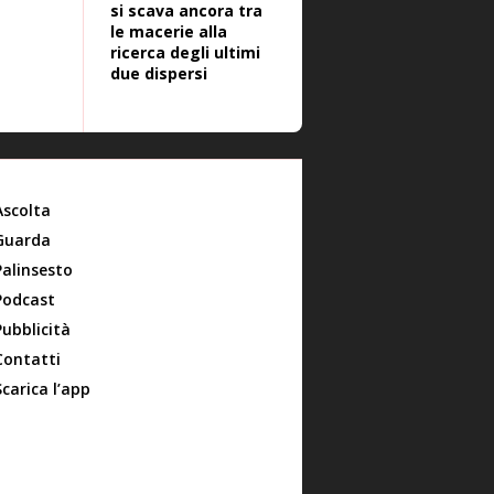
si scava ancora tra
le macerie alla
ricerca degli ultimi
due dispersi
Ascolta
Guarda
Palinsesto
Podcast
Pubblicità
Contatti
Scarica l’app