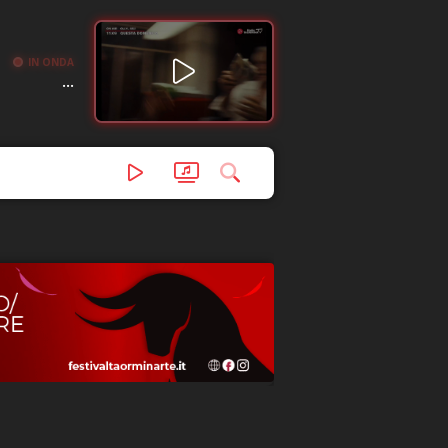
IN ONDA
...