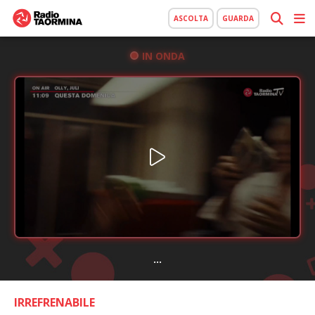
ASCOLTA
GUARDA
IN ONDA
...
IRREFRENABILE