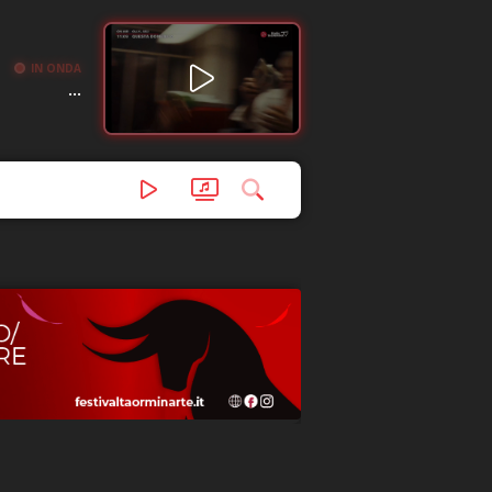
IN ONDA
...