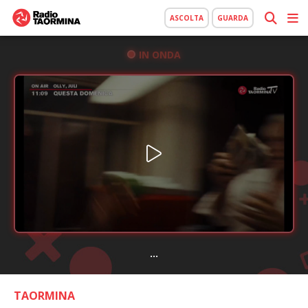
ASCOLTA
GUARDA
IN ONDA
...
TAORMINA