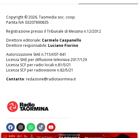
ATTUALITÀ
Da Taormina a Gaggi parte il bus
comprensoriale con dieci corse
al giorno
di
Redazione
Settembre 24, 2025
CULTURA & SPETTACOLI
INTERVISTE. A Roccalumera l’arte diventa
custode della memoria con il progetto
“Accamadora”
di
Redazione
Settembre 24, 2025