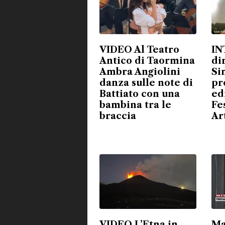
VIDEO Al Teatro
IN
Antico di Taormina
di
Ambra Angiolini
Si
danza sulle note di
pr
Battiato con una
ed
bambina tra le
Fe
braccia
Ar
VIDEO L’Etna in
Ma