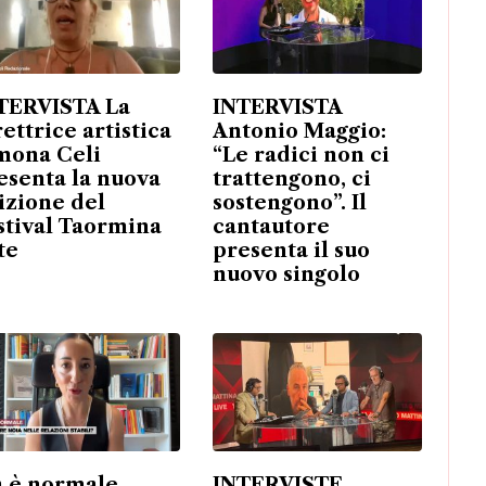
TERVISTA La
INTERVISTA
rettrice artistica
Antonio Maggio:
mona Celi
“Le radici non ci
esenta la nuova
trattengono, ci
izione del
sostengono”. Il
stival Taormina
cantautore
te
presenta il suo
nuovo singolo
 è normale
INTERVISTE