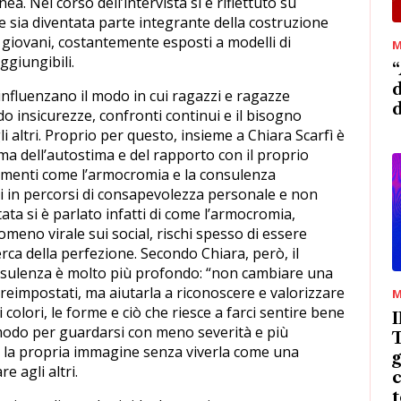
a. Nel corso dell’intervista si è riflettuto su
 sia diventata parte integrante della costruzione
iù giovani, costantemente esposti a modelli di
M
ggiungibili.
“
d
ci influenzano il modo in cui ragazzi e ragazze
 insicurezze, confronti continui e il bisogno
i altri. Proprio per questo, insieme a Chiara Scarfì è
ma dell’autostima e del rapporto con il proprio
menti come l’armocromia e la consulenza
 in percorsi di consapevolezza personale e non
ata si è parlato infatti di come l’armocromia,
omeno virale sui social, rischi spesso di essere
rca della perfezione. Secondo Chiara, però, il
consulenza è molto più profondo: “non cambiare una
reimpostati, ma aiutarla a riconoscere e valorizzare
M
colori, le forme e ciò che riesce a farci sentire bene
modo per guardarsi con meno severità e più
T
e la propria immagine senza viverla come una
g
 agli altri.
c
t