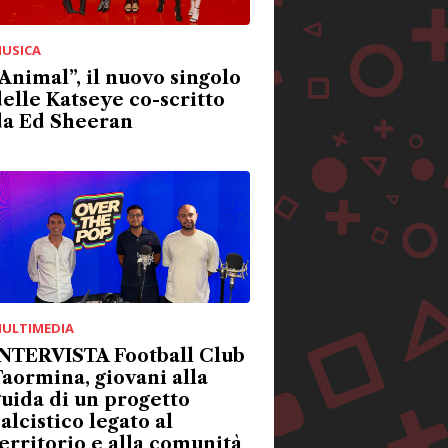
USICA
Animal”, il nuovo singolo
elle Katseye co-scritto
da Ed Sheeran
ULTIMEDIA
INTERVISTA Football Club
aormina, giovani alla
uida di un progetto
alcistico legato al
erritorio e alla comunità