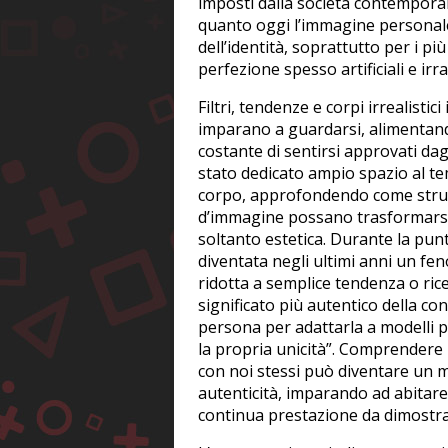
imposti dalla società contemporane
quanto oggi l’immagine personale
dell’identità, soprattutto per i p
perfezione spesso artificiali e irra
Filtri, tendenze e corpi irrealisti
imparano a guardarsi, alimentando
costante di sentirsi approvati dagl
stato dedicato ampio spazio al te
corpo, approfondendo come stru
d’immagine possano trasformarsi
soltanto estetica. Durante la punt
diventata negli ultimi anni un fen
ridotta a semplice tendenza o rice
significato più autentico della 
persona per adattarla a modelli p
la propria unicità”. Comprendere i 
con noi stessi può diventare un 
autenticità, imparando ad abitar
continua prestazione da dimostrare