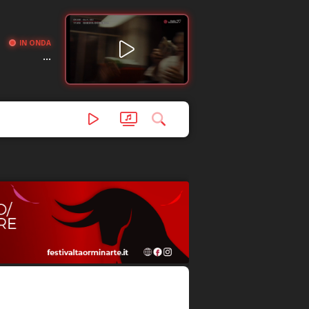
IN ONDA
...