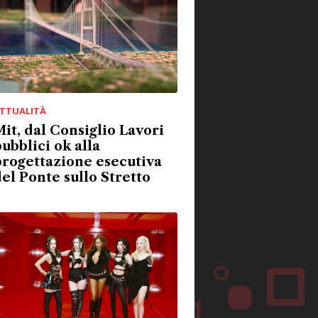
TTUALITÀ
it, dal Consiglio Lavori
ubblici ok alla
rogettazione esecutiva
el Ponte sullo Stretto