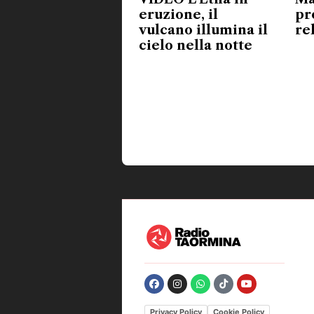
eruzione, il
pr
vulcano illumina il
re
cielo nella notte
Privacy Policy
Cookie Policy