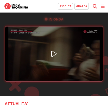
ASCOLTA
GUARDA
IN ONDA
...
ATTUALITA'