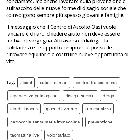
conclamate, ma anche lavorare sulla prevenzione e
sull’ascolto delle nuove forme di disagio sociale che
coinvolgono sempre più spesso giovani e famiglie.
Il messaggio che il Centro di Ascolto Oasi vuole
lanciare è chiaro: chiedere aiuto non deve essere
motivo di vergogna. Attraverso il dialogo, la
solidarietà e il supporto reciproco è possibile
ritrovare equilibrio e costruire nuove opportunità di
vita.
Tag:
alcool
catalin coman
centro di ascolto oasi
dipendenze patologiche
disagio sociale
droga
giardini naxos
gioco d’azzardo
lina cannizzo
parrocchia santa maria immacolata
prevenzione
taomattina live
volontariato