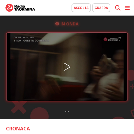
ASCOLTA
GUARDA
IN ONDA
...
CRONACA