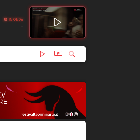
IN ONDA
...