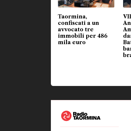
Taormina,
VI
confiscati a un
An
avvocato tre
Am
immobili per 486
da
mila euro
Ba
ba
br