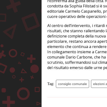
riconferma alla guida della città.
condotta da Sophia Filistad si è s
editoriale Carmelo Caspanello, pr
cuore operativo delle operazioni e
Al centro dell’intervento, i ritardi
risultati, che stanno rallentando 
definizione completa della nuova
particolare, restano ancora aperte
elemento che continua a rendere in
In collegamento insieme a Carmelo
comunale Dario Carbone, che ha co
scrutinio, soffermandosi sul clim
del risultato emerso dalle urne pe
Tag:
consiglio comunale
elezioni 