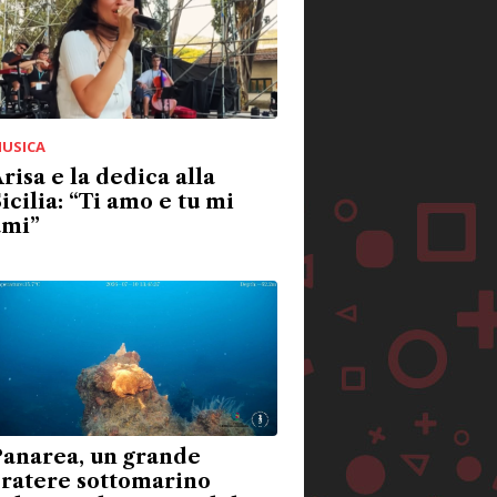
USICA
risa e la dedica alla
icilia: “Ti amo e tu mi
ami”
Panarea, un grande
cratere sottomarino