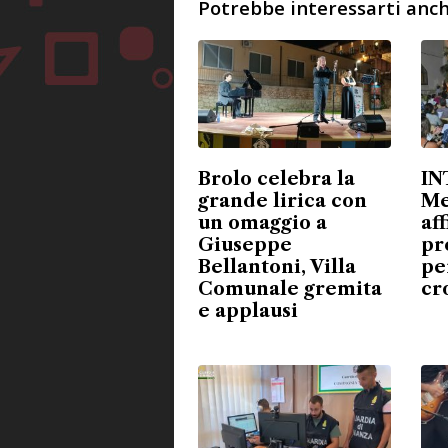
Potrebbe interessarti anch
Brolo celebra la
IN
grande lirica con
Me
un omaggio a
aff
Giuseppe
pr
Bellantoni, Villa
pe
Comunale gremita
cr
e applausi