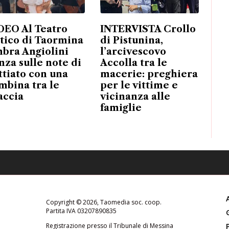
DEO Al Teatro
INTERVISTA Crollo
tico di Taormina
di Pistunina,
bra Angiolini
l’arcivescovo
nza sulle note di
Accolla tra le
ttiato con una
macerie: preghiera
mbina tra le
per le vittime e
accia
vicinanza alle
famiglie
Copyright © 2026, Taomedia soc. coop.
Partita IVA 03207890835
Registrazione presso il Tribunale di Messina