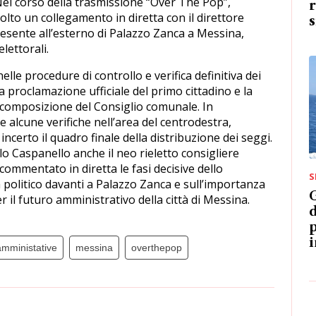
 Nel corso della trasmissione “Over The Pop”,
r
volto un collegamento in diretta con il direttore
esente all’esterno di Palazzo Zanca a Messina,
lettorali.
 nelle procedure di controllo e verifica definitiva dei
la proclamazione ufficiale del primo cittadino e la
 composizione del Consiglio comunale. In
 alcune verifiche nell’area del centrodestra,
certo il quadro finale della distribuzione dei seggi.
 Caspanello anche il neo rieletto consigliere
mmentato in diretta le fasi decisive dello
S
a politico davanti a Palazzo Zanca e sull’importanza
G
r il futuro amministrativo della città di Messina.
d
p
i
amministative
messina
overthepop