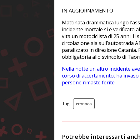
IN AGGIORNAMENTO
Mattinata drammatica lungo l’asse
incidente mortale si è verificato a
vita un motociclista di 25 anni. Il
circolazione sia sull’autostrada A
paralizzato in direzione Catania. P
obbligatoria allo svincolo di Taor
Nella notte un altro incidente ave
corso di accertamento, ha invaso 
persone rimaste ferite.
Tag:
cronaca
Potrebbe interessarti anch