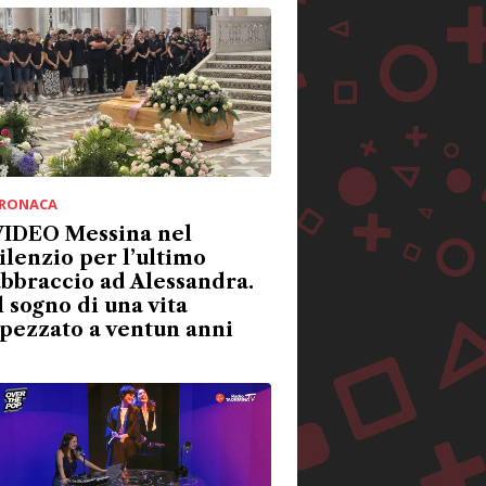
RONACA
VIDEO Messina nel
ilenzio per l’ultimo
bbraccio ad Alessandra.
l sogno di una vita
pezzato a ventun anni