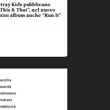
tray Kids pubblicano
This & That”, nel nuovo
ini album anche “Run It”
Ascolta
Guarda
Palinsesto
Podcast
Pubblicità