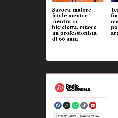
Savoca, malore
Te
fatale mentre
fi
rientra in
ma
bicicletta: muore
po
un professionista
ar
di 66 anni
Privacy Policy
Cookie Policy