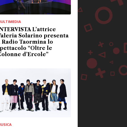
ULTIMEDIA
NTERVISTA L’attrice
aleria Solarino presenta
 Radio Taormina lo
pettacolo “Oltre le
Colonne d’Ercole”
USICA