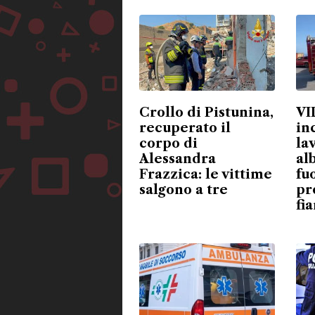
Crollo di Pistunina,
VI
recuperato il
in
corpo di
la
Alessandra
alb
Frazzica: le vittime
fu
salgono a tre
pr
fi