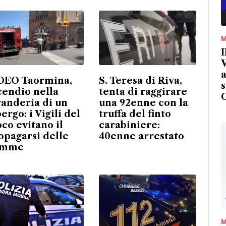
M
I
V
a
DEO Taormina,
S. Teresa di Riva,
s
cendio nella
tenta di raggirare
vanderia di un
una 92enne con la
ergo: i Vigili del
truffa del finto
oco evitano il
carabiniere:
opagarsi delle
40enne arrestato
amme
M