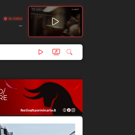
IN ONDA
...