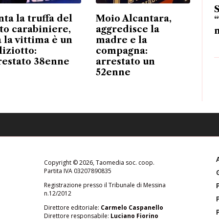
S
nta la truffa del
Moio Alcantara,
“
nto carabiniere,
aggredisce la
m
 la vittima è un
madre e la
liziotto:
compagna:
restato 38enne
arrestato un
52enne
Copyright © 2026, Taomedia soc. coop.
Partita IVA 03207890835
Registrazione presso il Tribunale di Messina
n.12/2012
Direttore editoriale:
Carmelo Caspanello
Direttore responsabile:
Luciano Fiorino