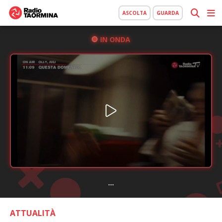
ASCOLTA
GUARDA
IN ONDA
...
ATTUALITÀ