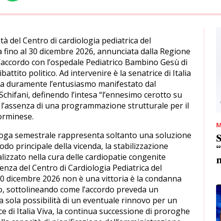
tà del Centro di cardiologia pediatrica del
fino al 30 dicembre 2026, annunciata dalla Regione
ll’accordo con l’ospedale Pediatrico Bambino Gesù di
attito politico. Ad intervenire è la senatrice di Italia
ta duramente l’entusiasmo manifestato dal
chifani, definendo l’intesa “l’ennesimo cerotto su
 l’assenza di una programmazione strutturale per il
aorminese.
M
roga semestrale rappresenta soltanto una soluzione
S
do principale della vicenda, la stabilizzazione
“
ializzato nella cura delle cardiopatie congenite
m
enza del Centro di Cardiologia Pediatrica del
0 dicembre 2026 non è una vittoria è la condanna
no, sottolineando come l’accordo preveda un
a sola possibilità di un eventuale rinnovo per un
ce di Italia Viva, la continua successione di proroghe