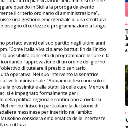
ella capacità di pianificazione dell’amministrazione
ggiare quando in Sicilia la proroga da evento
mente il criterio ordinario di amministrazione”,
finisce una gestione emergenziale di una struttura
A
ebbe bisogno di certezze e programmazione a lungo
T
h
o portato avanti dal suo partito negli ultimi anni
a
m. “Come Italia Viva ci siamo battuti fin dall’inizio
s
 e la possibilità concreta di programmare le cure e la
 ricordando l’approvazione di un ordine del giorno
obiettivo di tutelare il presidio sanitario
uità operativa. Nel suo intervento la senatrice
 a livello ministeriale. “Abbiamo difeso non solo il
 alla prossimità e alla stabilità delle cure. Mentre il
laci si è impegnato formalmente per il
te della politica regionale continuano a rivelarsi
Nel mirino finisce in particolare la decisione di
edaliera messinese per inserirlo nell’ambito
C
e Musolino considera emblematica delle incertezze
V
la struttura.
n