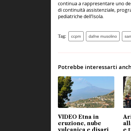
continua a rappresentare uno dei t
di continuità assistenziale, progr
pediatriche dell’Isola.
Tag:
ccpm
dafne musolino
san
Potrebbe interessarti anch
VIDEO Etna in
Ar
eruzione, nube
all
vulcanica e disagi
e 