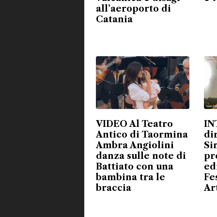
all’aeroporto di
Catania
VIDEO Al Teatro
IN
Antico di Taormina
di
Ambra Angiolini
Si
danza sulle note di
pr
Battiato con una
ed
bambina tra le
Fe
braccia
Ar