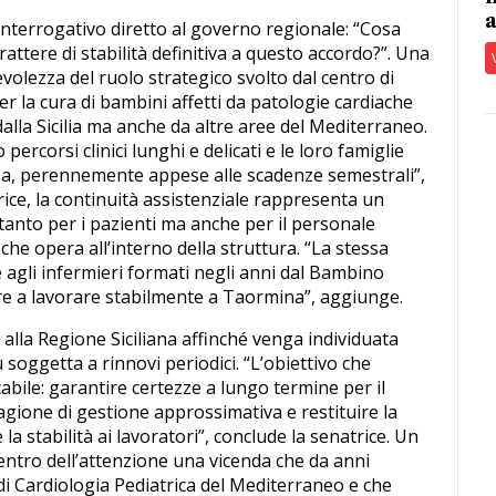
a
nterrogativo diretto al governo regionale: “Cosa
rattere di stabilità definitiva a questo accordo?”. Una
lezza del ruolo strategico svolto dal centro di
r la cura di bambini affetti da patologie cardiache
lla Sicilia ma anche da altre aree del Mediterraneo.
percorsi clinici lunghi e delicati e le loro famiglie
za, perennemente appese alle scadenze semestrali”,
rice, la continuità assistenziale rappresenta un
anto per i pazienti ma anche per il personale
che opera all’interno della struttura. “La stessa
e agli infermieri formati negli anni dal Bambino
e a lavorare stabilmente a Taormina”, aggiunge.
o alla Regione Siciliana affinché venga individuata
 soggetta a rinnovi periodici. “L’obiettivo che
bile: garantire certezze a lungo termine per il
agione di gestione approssimativa e restituire la
 la stabilità ai lavoratori”, conclude la senatrice. Un
entro dell’attenzione una vicenda che da anni
i Cardiologia Pediatrica del Mediterraneo e che