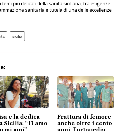
emi più delicati della sanità siciliana, tra esigenze
ammazione sanitaria e tutela di una delle eccellenze
ità
sicilia
e:
isa e la dedica
Frattura di femore
a Sicilia: “Ti amo
anche oltre i cento
tu mi ami”
anni, l’ortopedia