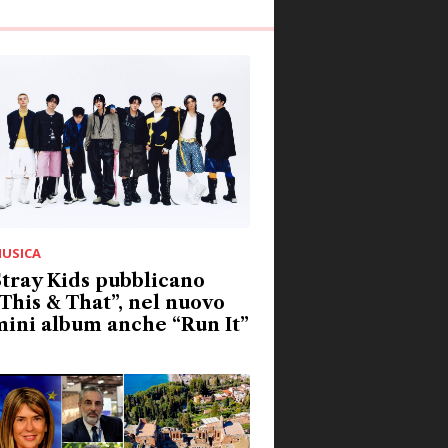
USICA
tray Kids pubblicano
This & That”, nel nuovo
ini album anche “Run It”