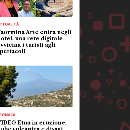
TTUALITÀ
aormina Arte entra negli
otel, una rete digitale
vvicina i turisti agli
pettacoli
RONACA
IDEO Etna in eruzione,
ube vulcanica e disagi