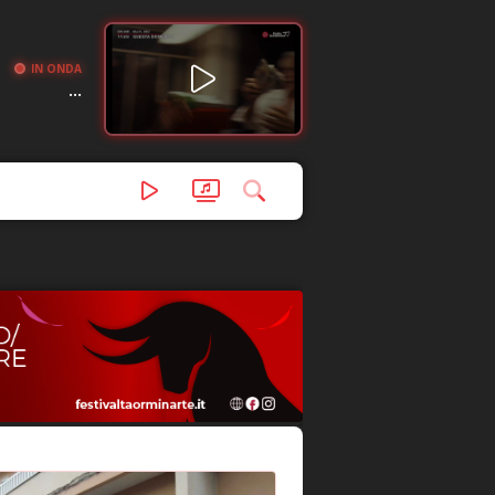
IN ONDA
...