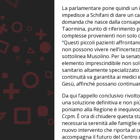
La parlamentare pone quindi un i
impedisce a Schifani di dare un ca
domanda che nasce dalla consapevo
Taormina, punto di riferimento pe
complesse provenienti non solo da
“Questi piccoli pazienti affrontano 
non possono vivere nell’incertez
sottolinea Musolino. Per la senat
elemento imprescindibile non solt
sanitario altamente specializzato 
continuità va garantita ai medici 
Gesù, affinché possano continuar
Da qui l’appello conclusivo rivolt
una soluzione definitiva e non più
poniamo alla Regione è inequivoca
Ccpm. È ora di chiudere questa st
necessaria serenità alle famiglie e
nuovo intervento che riporta al c
accompagna il futuro del Centro d