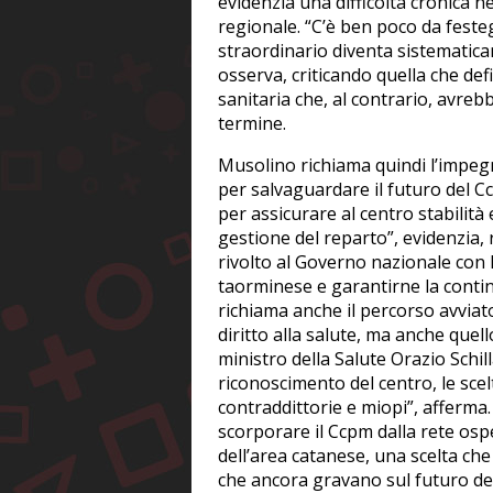
evidenzia una difficoltà cronica n
regionale. “C’è ben poco da feste
straordinario diventa sistematica
osserva, criticando quella che de
sanitaria che, al contrario, avr
termine.
Musolino richiama quindi l’impegn
per salvaguardare il futuro del Ccp
per assicurare al centro stabilità
gestione del reparto”, evidenzia,
rivolto al Governo nazionale con l’
taorminese e garantirne la contin
richiama anche il percorso avviato
diritto alla salute, ma anche quello
ministro della Salute Orazio Schil
riconoscimento del centro, le scel
contraddittorie e miopi”, afferma. 
scorporare il Ccpm dalla rete osp
dell’area catanese, una scelta ch
che ancora gravano sul futuro del