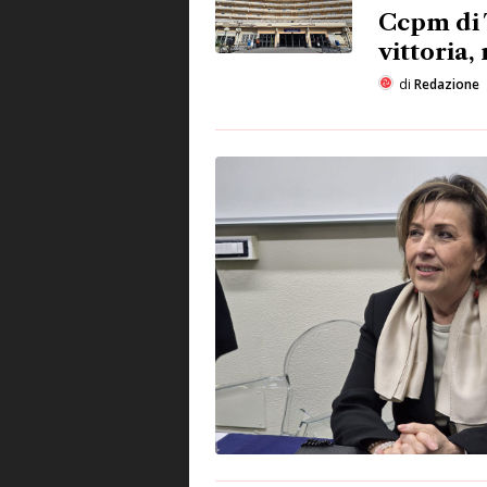
Ccpm di 
vittoria,
di
Redazione