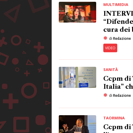
MULTIMEDIA
INTERVIS
“Difender
cura dei
di
Redazione
VIDEO
SANITÀ
Ccpm di T
Italia” c
di
Redazione
TAORMINA
Ccpm di 