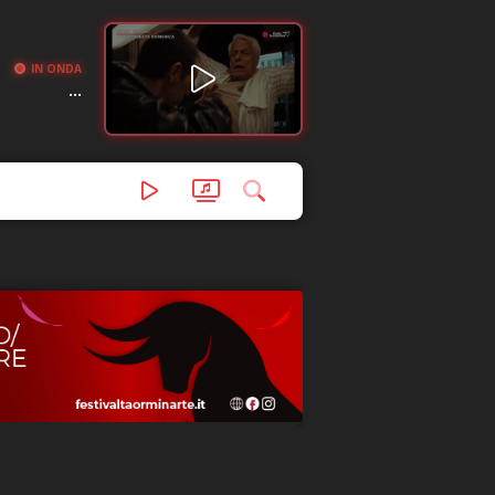
IN ONDA
...