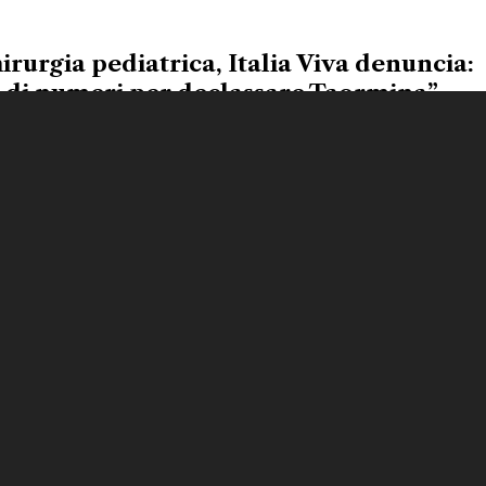
rurgia pediatrica, Italia Viva denuncia:
o di numeri per declassare Taormina”
Ottobre 8, 2025
aormina, j’accuse della Cgil: “Il
ento era prevedibile. Si riapra il confr
Ottobre 5, 2025
irurgia pediatrica, Taormina declassata.
lla scelta del Governo Schifani
Ottobre 2, 2025