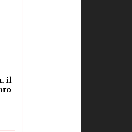
, il
oro