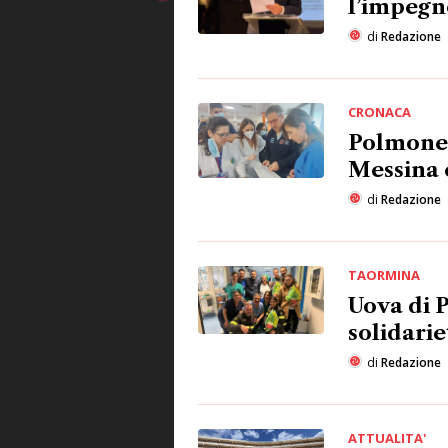
l’impegno
di
Redazione
CRONACA
Polmone 
Messina 
di
Redazione
TAORMINA
Uova di P
solidarie
di
Redazione
ATTUALITA'