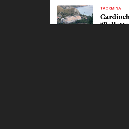
TAORMINA
Cardiochi
“Ballett
di
Redazione
ATTUALITA'
Ccpm di T
declassam
di
Redazione
TAORMINA
Cardioch
bufera su
di
Redazione