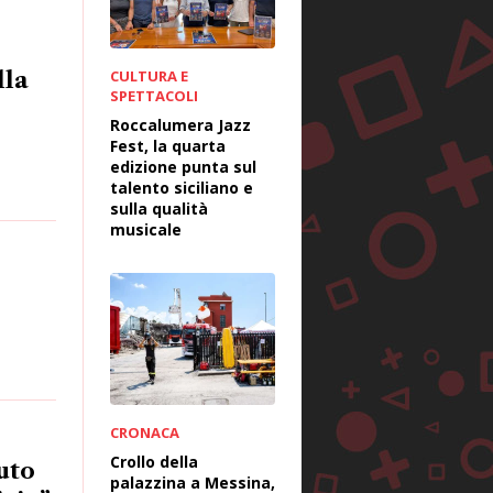
lla
CULTURA E
SPETTACOLI
Roccalumera Jazz
Fest, la quarta
edizione punta sul
talento siciliano e
sulla qualità
musicale
CRONACA
Crollo della
uto
palazzina a Messina,