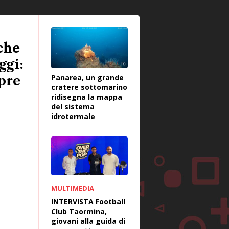
che
ggi:
Panarea, un grande
pre
cratere sottomarino
i
ridisegna la mappa
del sistema
idrotermale
MULTIMEDIA
INTERVISTA Football
Club Taormina,
giovani alla guida di