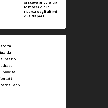
si scava ancora tra
le macerie alla
ricerca degli ultimi
due dispersi
Ascolta
Guarda
Palinsesto
Podcast
Pubblicità
Contatti
Scarica l’app