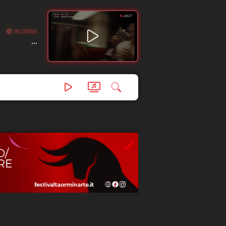
IN ONDA
...