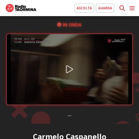
ASCOLTA
GUARDA
IN ONDA
...
Carmelo Caspanello