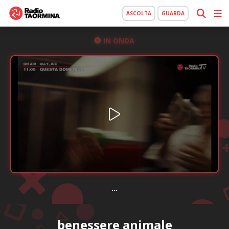
ASCOLTA
GUARDA
IN ONDA
...
benessere animale