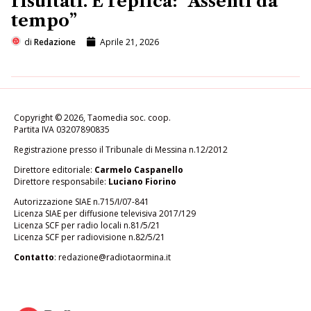
risultati. E replica: “Assenti da
tempo”
di
Redazione
Aprile 21, 2026
Copyright © 2026, Taomedia soc. coop.
Partita IVA 03207890835
Registrazione presso il Tribunale di Messina n.12/2012
Direttore editoriale:
Carmelo Caspanello
Direttore responsabile:
Luciano Fiorino
Autorizzazione SIAE n.715/I/07-841
Licenza SIAE per diffusione televisiva 2017/129
Licenza SCF per radio locali n.81/5/21
Licenza SCF per radiovisione n.82/5/21
Contatto
:
redazione@radiotaormina.it