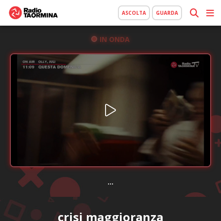
ASCOLTA
GUARDA
IN ONDA
...
crisi maggioranza