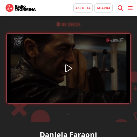
ASCOLTA
GUARDA
IN ONDA
...
Daniela Faraoni