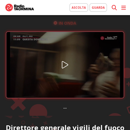
ASCOLTA
GUARDA
IN ONDA
...
Direttore generale vigili del fuoco