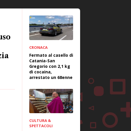
uso
CRONACA
zia
Fermato al casello di
Catania-San
Gregorio con 2,1 kg
di cocaina,
arrestato un 68enne
CULTURA &
SPETTACOLI