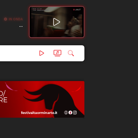
IN ONDA
...