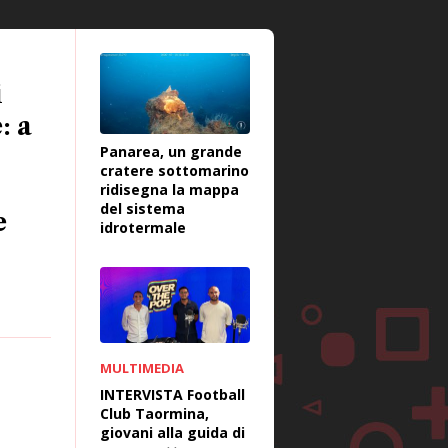
i
: a
Panarea, un grande
cratere sottomarino
ridisegna la mappa
del sistema
e
idrotermale
MULTIMEDIA
INTERVISTA Football
Club Taormina,
giovani alla guida di