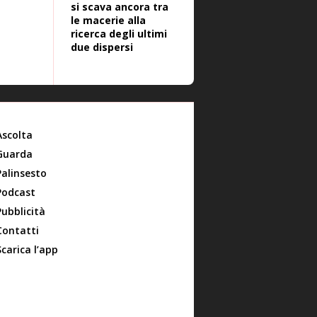
si scava ancora tra
le macerie alla
ricerca degli ultimi
due dispersi
Ascolta
Guarda
Palinsesto
Podcast
Pubblicità
Contatti
Scarica l’app