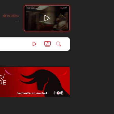
IN ONDA
...