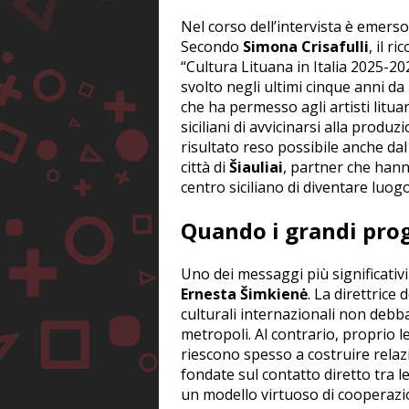
Nel corso dell’intervista è emerso 
Secondo
Simona Crisafulli
, il 
“Cultura Lituana in Italia 2025-
svolto negli ultimi cinque anni da
che ha permesso agli artisti lituan
siciliani di avvicinarsi alla prod
risultato reso possibile anche da
città di
Šiauliai
, partner che hanno
centro siciliano di diventare luogo
Quando i grandi prog
Uno dei messaggi più significativi 
Ernesta Šimkienė
. La direttrice
culturali internazionali non deb
metropoli. Al contrario, proprio l
riescono spesso a costruire relaz
fondate sul contatto diretto tra
un modello virtuoso di cooperazi