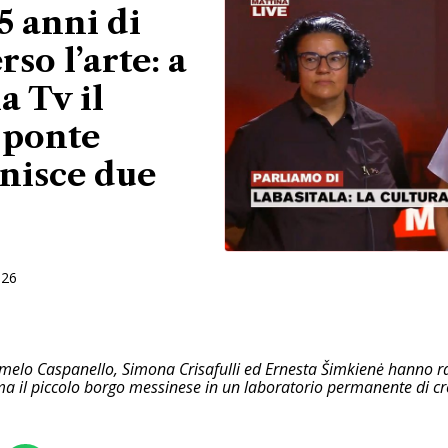
 5 anni di
so l’arte: a
 Tv il
 ponte
unisce due
026
melo Caspanello, Simona Crisafulli ed Ernesta Šimkienė hanno ra
ma il piccolo borgo messinese in un laboratorio permanente di cre