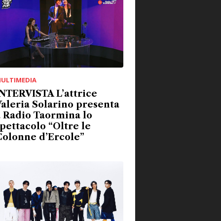
ULTIMEDIA
NTERVISTA L’attrice
aleria Solarino presenta
 Radio Taormina lo
pettacolo “Oltre le
Colonne d’Ercole”