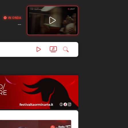
IN ONDA
...