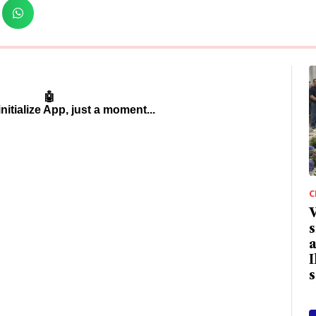
C
s
a
I
s