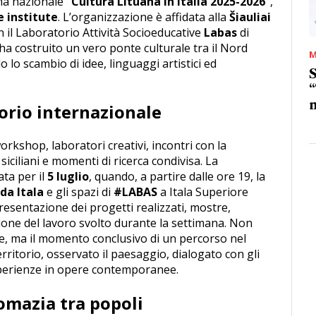
ma nazionale
“Cultura Lituana in Italia 2025-2026”
,
e institute
. L’organizzazione è affidata alla
Šiauliai
n il Laboratorio Attività Socioeducative
Labas
di
 ha costruito un vero ponte culturale tra il Nord
M
do lo scambio di idee, linguaggi artistici ed
S
“
m
torio internazionale
workshop, laboratori creativi, incontri con la
 siciliani e momenti di ricerca condivisa. La
ata per il
5 luglio
, quando, a partire dalle ore 19, la
da Itala
e gli spazi di
#LABAS
a Itala Superiore
resentazione dei progetti realizzati, mostre,
ione del lavoro svolto durante la settimana. Non
, ma il momento conclusivo di un percorso nel
territorio, osservato il paesaggio, dialogato con gli
sperienze in opere contemporanee.
omazia tra popoli