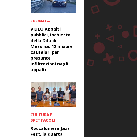
CRONACA
VIDEO Appalti
pubblici, inchiesta
della Dda di
Messina: 12 misure
cautelari per
presunte
infiltrazioni negli
appalti
CULTURA E
SPETTACOLI
Roccalumera Jazz
Fest, la quarta