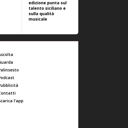
edizione punta sul
talento siciliano e
sulla qualità
musicale
Ascolta
Guarda
Palinsesto
Podcast
Pubblicità
Contatti
Scarica l’app