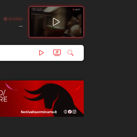
IN ONDA
...