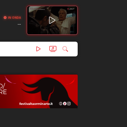
IN ONDA
...