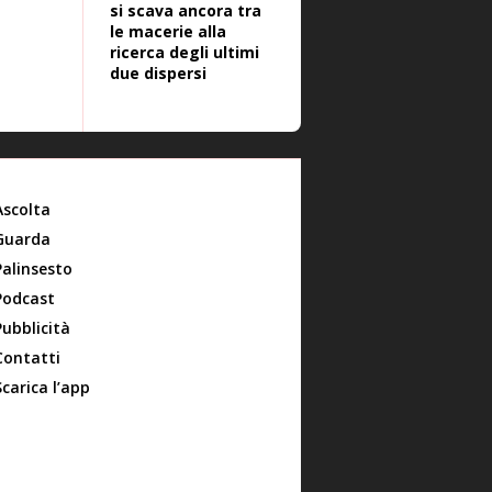
si scava ancora tra
le macerie alla
ricerca degli ultimi
due dispersi
Ascolta
Guarda
Palinsesto
Podcast
Pubblicità
Contatti
Scarica l’app