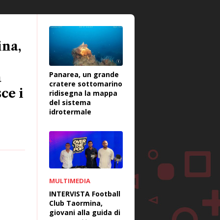
ina,
Panarea, un grande
a
cratere sottomarino
ce i
ridisegna la mappa
del sistema
idrotermale
MULTIMEDIA
INTERVISTA Football
Club Taormina,
giovani alla guida di