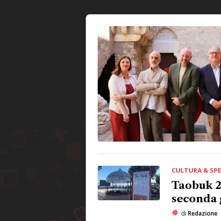
CULTURA & SP
Taobuk 20
seconda g
di
Redazione