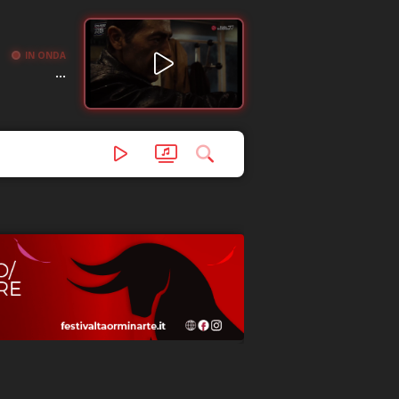
IN ONDA
...