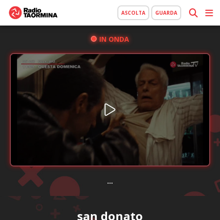
ASCOLTA
GUARDA
IN ONDA
...
san donato